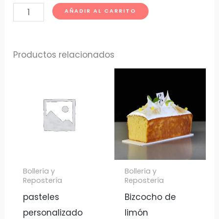
AÑADIR AL CARRITO
Productos relacionados
Bollería y
Bollería y
Repostería
Repostería
pasteles
Bizcocho de
personalizado
limón