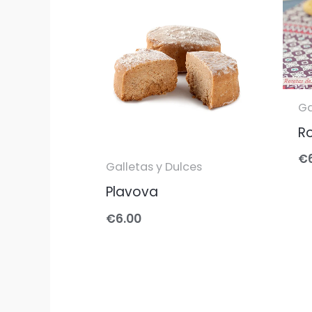
Ga
R
€
Galletas y Dulces
Plavova
€
6.00