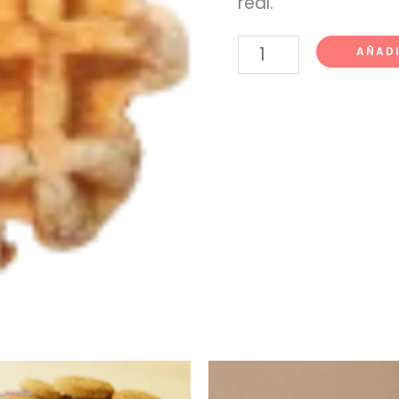
real.
AÑADI