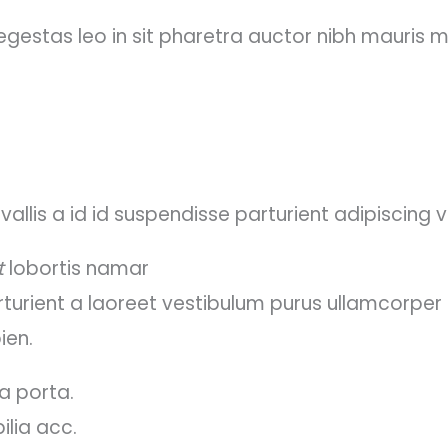
 egestas leo in sit pharetra auctor nibh mauri
llis a id id suspendisse parturient adipiscing v
t
lobortis namar
turient a laoreet vestibulum purus ullamcorper t
ien.
a porta.
lia acc.