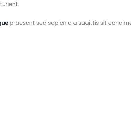
turient.
que
praesent sed sapien a a sagittis sit condi