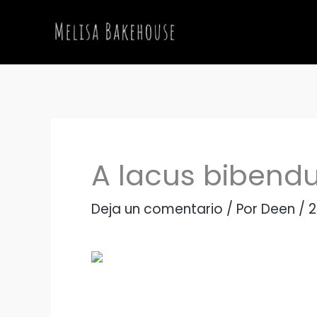
Ir
al
contenido
A lacus bibend
Deja un comentario
/ Por
Deen
/
2